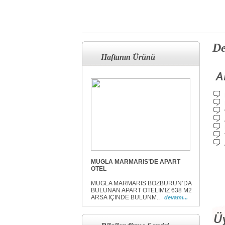
De
Haftanın Ürünü
MUGLA MARMARIS’DE APART
OTEL
MUGLA MARMARIS BOZBURUN’DA
BULUNAN APART OTELIMIZ 638 M2
ARSA IÇINDE BULUNM..
devamı...