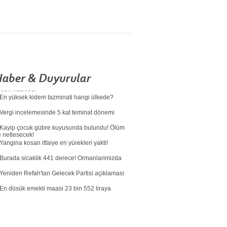
En düsük emekli maasi 23 bin 552 liraya
Haziranda dis ticaret açigi yükseldi
2,8 milyon TL'lik Tesla ilanina 325 bin TL ceza
Yapay zeka güvenligi küresel alarmda! Claude
etleri hackledi
En yüksek kidem tazminati hangi ülkede?
Vergi incelemesinde 5 kat teminat dönemi
Kayip çocuk gübre kuyusunda bulundu! Ölüm
e netlesecek!
Yangina kosan itfaiye eri yürekleri yakti!
Burada sicaklik 441 derece! Ormanlarimizda
Yeniden Refah'tan Gelecek Partisi açiklamasi
En düsük emekli maasi 23 bin 552 liraya
Haziranda dis ticaret açigi yükseldi
2,8 milyon TL'lik Tesla ilanina 325 bin TL ceza