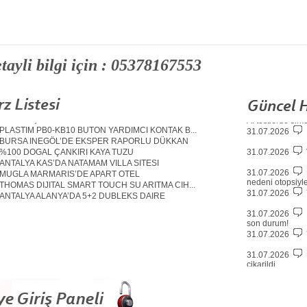
Fuar Stand Dekorasyonu Istanbul
31.07.2026
Kimyasal Spreyler Istanbul
çikarildi
tayli bilgi için : 05378167553
Pvc Yapimi Istanbul
31.07.2026
Tadilat isleri (Istanbul)
Boya Isleri (Istanbul)
31.07.2026
Hukuki Danismanlik Hizmetleri(istanbul)
ELAZIG BASKIL’DE ARAZI
31.07.2026
TELA KEÇE KUMAS
AI testlerde sirk
PLASTIM PB0-KB10 BUTON YARDIMCI KONTAK B...
31.07.2026
BURSA INEGÖL’DE EKSPER RAPORLU DÜKKAN
31.07.2026
%100 DOGAL ÇANKIRI KAYA TUZU
ANTALYA KAS’DA NATAMAM VILLA SITESI
31.07.2026
MUGLA MARMARIS’DE APART OTEL
nedeni otopsiyl
THOMAS DIJITAL SMART TOUCH SU ARITMA CIH...
31.07.2026
ANTALYA ALANYA’DA 5+2 DUBLEKS DAIRE
SONDAJ MAKINESI
31.07.2026
ISTANBUL PENDIK’DE DEVREN SATILIK BURGER...
son durum!
ISTANBUL ÇEKMEKÖY’DE VILLA IMARLI ARAZI
31.07.2026
MATARA VE TERMOS TEMIZLEME TABLETI
ÇANAKKALE GELIBOLU’DA 5+1 BOGAZ MANZARAL...
31.07.2026
PENYE KUMAS
çikarildi
ANTALYA AKSU’DA 3 KATLI VILLA
31.07.2026
MUTFAK DOLAPLARI
PVC KAPI PENCERE IMALATI
31.07.2026
ÇANAKKALE GELIBOLU’DA ARAZI